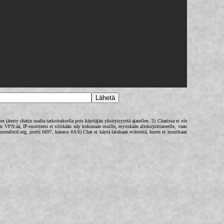
on jätetty chatin osalta tarkoituksella pois käyttäjän yksityisyyttä ajatellen. 2) Chatissa ei ole
an VPN:ää, IP-osoitteesi ei siltikään näy kokonaan muille, myöskään allekirjoittaneelle, vaan
unrealircd.org, portti 6697, kanava #A 6) Chat ei käytä lainkaan evästeitä, kuten ei muutkaan