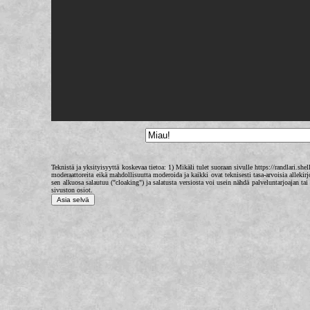
Teknistä ja yksityisyyttä koskevaa tietoa: 1) Mikäli tulet suoraan sivulle https://randlari.shell
moderaattoreita eikä mahdollisuutta moderoida ja kaikki ovat teknisesti tasa-arvoisia alleki
sen alkuosa salautuu ("cloaking") ja salatusta versiosta voi usein nähdä palveluntarjoajan t
sivuston osiot.