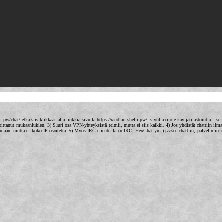
i.pw/chat/ etkä siis klikkaamalla linkkiä sivulla https://randlari.shelli.pw/, sivulla ei ole kävijätilastointia – se 
rjoittanut mukaanlukien. 3) Suuri osa VPN-yhteyksistä toimii, mutta ei siis kaikki. 4) Jos yhdistät chattiin ilm
ai maan, mutta ei koko IP-osoitetta. 5) Myös IRC-clienteillä (mIRC, HexChat ym.) pääsee chattiin; palvelin irc.