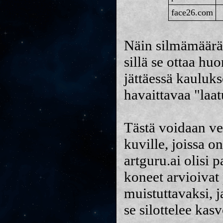
face26.com
Näin silmämääräi
sillä se ottaa h
jättäessä kauluks
havaittavaa "laa
Tästä voidaan vet
kuville, joissa o
artguru.ai olisi 
koneet arvioivat
muistuttavaksi, j
se silottelee ka