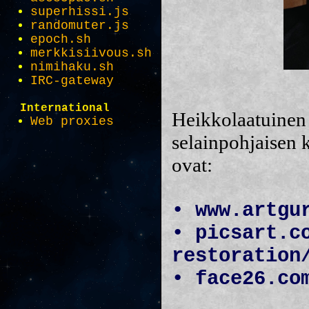
superhissi.js
randomuter.js
epoch.sh
merkkisiivous.sh
nimihaku.sh
IRC-gateway
International
Heikkolaatuinen 
Web proxies
selainpohjaisen
ovat:
• www.artgu
• picsart.c
restoration
• face26.co