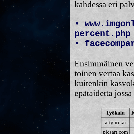
kahdessa eri palv
• www.imgon
percent.php
• facecompa
Ensimmäinen vert
toinen vertaa ka
kuitenkin kasvoku
epätaidetta jossa
Työkalu
K
artguru.ai
picsart.com