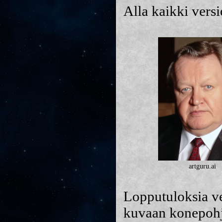
Alla kaikki vers
artguru.ai
Lopputuloksia ve
kuvaan konepohja