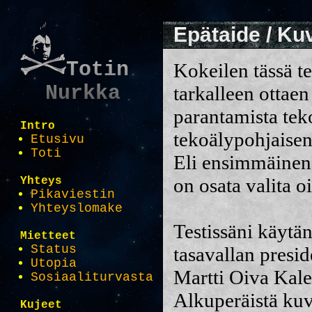
Epätaide / K
Totin
Kokeilen tässä t
Nurkka
tarkalleen ottae
parantamista tek
Intro
tekoälypohjaisen
Etusivu
Toti
Eli ensimmäinen 
on osata valita o
Yhteys
Pikaviestin
Yhteyslomake
Testissäni käytä
Mietteet
Status
tasavallan presi
Utopia
Martti Oiva Kale
Sosiaaliturvasta
Alkuperäistä kuv
Kujeet