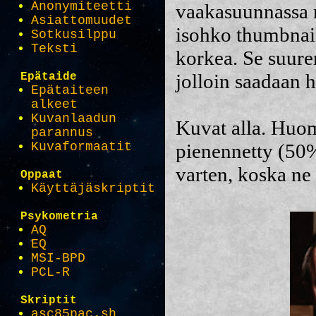
Anonymiteetti
vaakasuunnassa n
Asiattomuudet
isohko thumbnai
Sotkusilppu
Teksti
korkea. Se suure
jolloin saadaan 
Epätaide
Epätaiteen
alkeet
Kuvanlaadun
Kuvat alla. Huom
parannus
Kuvaformaatit
pienennetty (50%
varten, koska ne 
Oppaat
Käyttäjäskriptit
Psykometria
AQ
EQ
MSI-BPD
PCL-R
Skriptit
asc85pac.sh