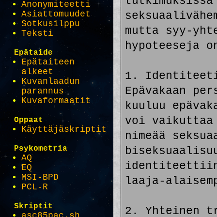
Anonymiteetti
Asiattomuudet
Sotkusilppu
Teksti
Epätaide
Epätaiteen
alkeet
Kuvanlaadun
parannus
Kuvaformaatit
Oppaat
Käyttäjäskriptit
Psykometria
AQ
EQ
MSI-BPD
PCL-R
Skriptit
asc85pac.sh